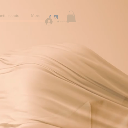
etti sconto
More
Accedi